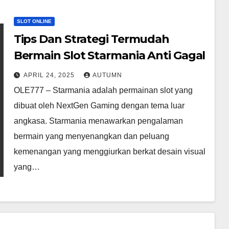
SLOT ONLINE
Tips Dan Strategi Termudah
Bermain Slot Starmania Anti Gagal
APRIL 24, 2025
AUTUMN
OLE777 – Starmania adalah permainan slot yang
dibuat oleh NextGen Gaming dengan tema luar
angkasa. Starmania menawarkan pengalaman
bermain yang menyenangkan dan peluang
kemenangan yang menggiurkan berkat desain visual
yang…