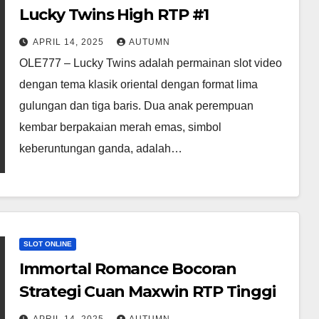
Lucky Twins High RTP #1
APRIL 14, 2025
AUTUMN
OLE777 – Lucky Twins adalah permainan slot video
dengan tema klasik oriental dengan format lima
gulungan dan tiga baris. Dua anak perempuan
kembar berpakaian merah emas, simbol
keberuntungan ganda, adalah…
SLOT ONLINE
Immortal Romance Bocoran
Strategi Cuan Maxwin RTP Tinggi