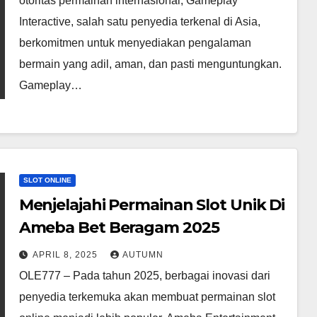
otoritas permainan internasional, Gameplay
Interactive, salah satu penyedia terkenal di Asia,
berkomitmen untuk menyediakan pengalaman
bermain yang adil, aman, dan pasti menguntungkan.
Gameplay…
SLOT ONLINE
Menjelajahi Permainan Slot Unik Di
Ameba Bet Beragam 2025
APRIL 8, 2025
AUTUMN
OLE777 – Pada tahun 2025, berbagai inovasi dari
penyedia terkemuka akan membuat permainan slot