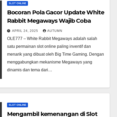
SLOT ONLINE
Bocoran Pola Gacor Update White
Rabbit Megaways Wajib Coba
APRIL 24, 2025
AUTUMN
OLE777 – White Rabbit Megaways adalah salah
satu permainan slot online paling inventif dan
menarik yang dibuat oleh Big Time Gaming. Dengan
menggabungkan mekanisme Megaways yang
dinamis dan tema dari…
SLOT ONLINE
Mengambil kemenangan di Slot